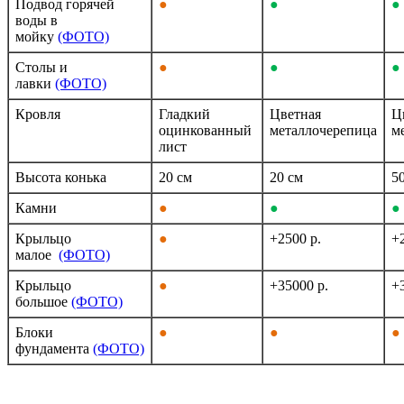
Подвод горячей
●
●
●
воды в
мойку
(ФОТО)
Столы и
●
●
●
лавки
(ФОТО)
Кровля
Гладкий
Цветная
Ц
оцинкованный
металлочерепица
м
лист
Высота конька
20 см
20 см
5
Камни
●
●
●
Крыльцо
●
+2500 р.
+
малое
(ФОТО)
Крыльцо
●
+35000 р.
+
большое
(ФОТО)
Блоки
●
●
●
фундамента
(ФОТО)